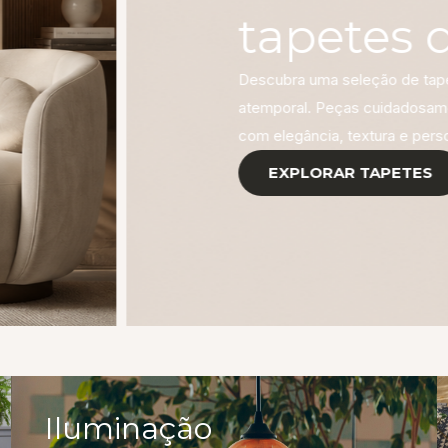
nspiram.
orto, sofisticação e design
ra valorizar cada ambiente
Iluminação