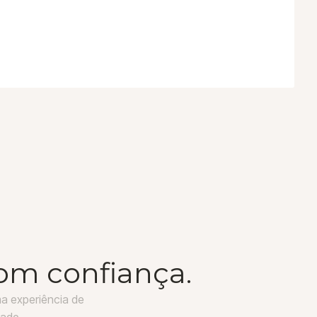
om confiança.
a experiência de
dade.