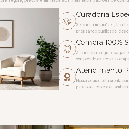
Curadoria Espe
Selecionamos móveis, tapetes
priorizando qualidade, desig
Compra 100% S
Ambiente protegido, pagame
seu pedido em todas as etapa
Atendimento P
Nossa equipe está pronta par
para o seu projeto ou ambient