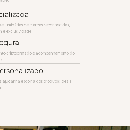
cializada
 e luminárias de marcas reconhecidas,
n e exclusividade.
egura
nto criptografado e acompanhamento do
s.
ersonalizado
a ajudar na escolha dos produtos ideais
e.