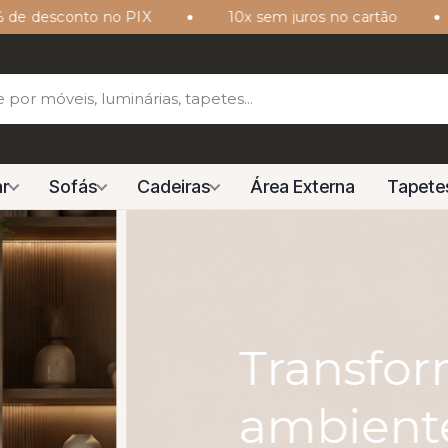
X
10x sem juros no cartão
Envio seguro
r
Sofás
Cadeiras
Área Externa
Tapete
us
om