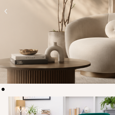
tapetes que i
Descubra uma seleção de tapetes que unem conf
atemporal. Peças cuidadosamente escolhidas pa
com elegância, textura e personalidade.
EXPLORAR TAPETES
Móveis