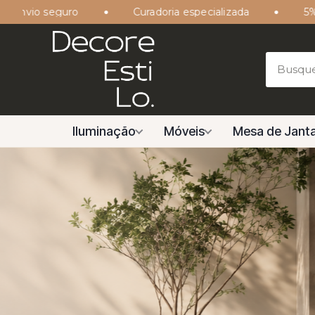
Curadoria especializada
5% de desconto no PI
Iluminação
Móveis
Mesa de Janta
Transforme se
ambientes c