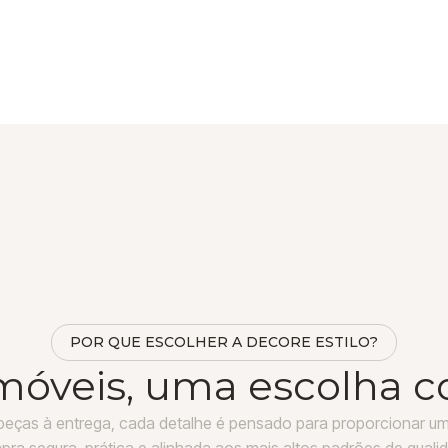
POR QUE ESCOLHER A DECORE ESTILO?
móveis, uma escolha c
peças à entrega, cada detalhe é pensado para proporcionar um
ra segura, prática e alinhada aos mais altos padrões de quali