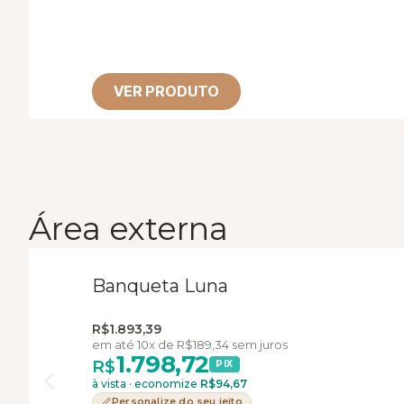
VER PRODUTO
Área externa
Banqueta Luna
R$
1.893,39
em até 10x de
R$
189,34
sem juros
1.798,72
R$
PIX
à vista · economize
R$
94,67
Personalize do seu jeito