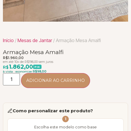
Início
/
Mesas de Jantar
/ Armação Mesa Amalfi
Armação Mesa Amalfi
R$
1.960,00
em até 10x de
R$
196,00
sem juros
1.862,00
R$
PIX
à vista · economize
R$
98,00
ADICIONAR AO CARRINHO
Como personalizar este produto?
1
Escolha este modelo como base