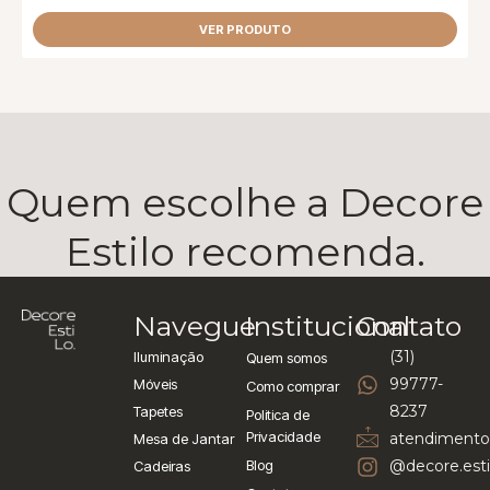
VER PRODUTO
Quem escolhe a Decore
Estilo recomenda.
Navegue
Institucional
Contato
(31)
Iluminação
Quem somos
99777-
Móveis
Como comprar
8237
Tapetes
Politica de
Privacidade
atendimento
Mesa de Jantar
Blog
@decore.esti
Cadeiras