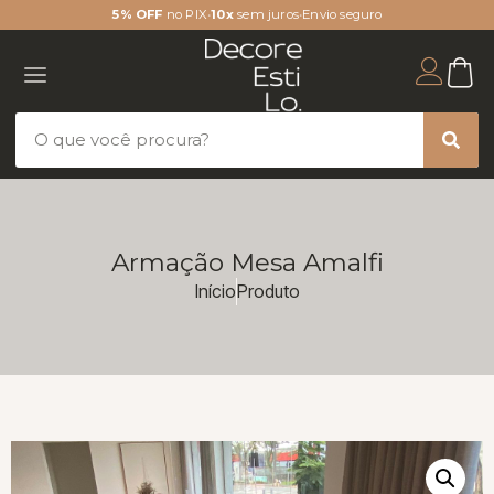
5% OFF
no PIX
•
10x
sem juros
•
Envio seguro
Armação Mesa Amalfi
Início
Produto