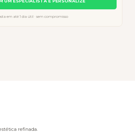
M UM ESPECIALISTA E PERSONALIZE
sta em até 1 dia útil · sem compromisso
tética refinada.