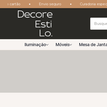
o cartão
Envio seguro
Curadoria especiali
Iluminação
Móveis
Mesa de Janta