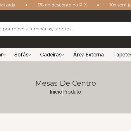
zada
5% de desconto no PIX
10x sem juros
r
Sofás
Cadeiras
Área Externa
Tapete
Mesas De Centro
Início
Produto