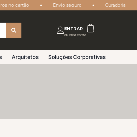
 no cartão
Envio seguro
Curadoria especial
ENTRAR
ou criar conta
s
Arquitetos
Soluções Corporativas