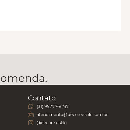
ecomenda.
Contato
(31) 99777-8237
atendimento@decoreestilo.com.br
@decore.estilo