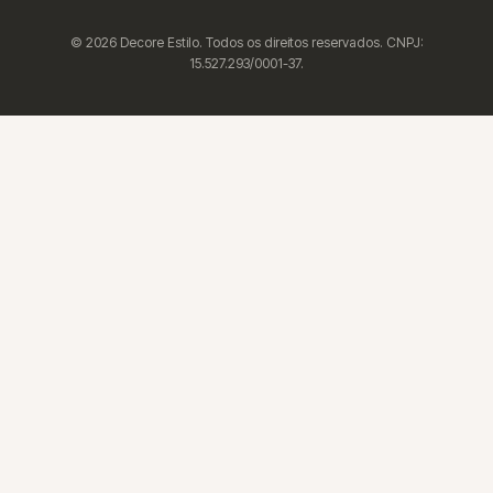
© 2026 Decore Estilo. Todos os direitos reservados. CNPJ:
15.527.293/0001-37.