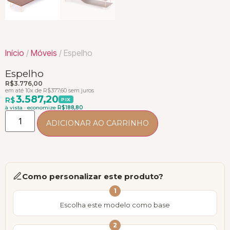
Início
/
Móveis
/ Espelho
Espelho
R$
3.776,00
em até 10x de
R$
377,60
sem juros
3.587,20
R$
PIX
à vista · economize
R$
188,80
ADICIONAR AO CARRINHO
Como personalizar este produto?
1
Escolha este modelo como base
2