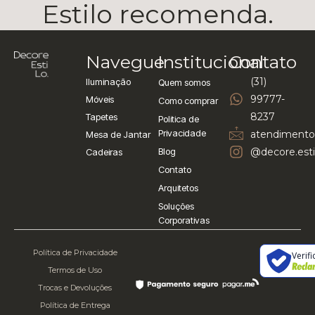
Estilo recomenda.
Navegue
Institucional
Contato
(31)
Iluminação
Quem somos
99777-
Móveis
Como comprar
8237
Tapetes
Politica de
Privacidade
atendimento
Mesa de Jantar
Blog
@decore.esti
Cadeiras
Contato
Arquitetos
Soluções
Corporativas
Política de Privacidade
Verif
Termos de Uso
Trocas e Devoluções
Política de Entrega