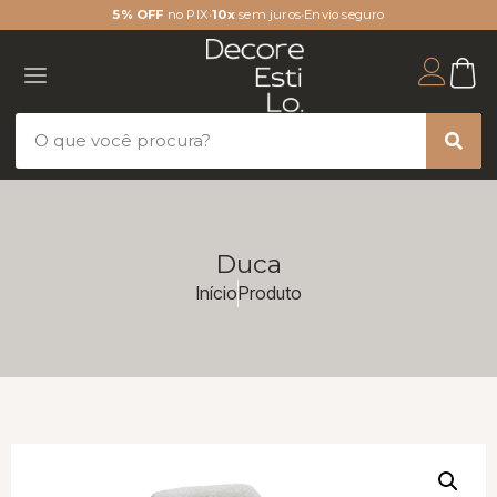
5% OFF
no PIX
•
10x
sem juros
•
Envio seguro
Duca
Início
Produto