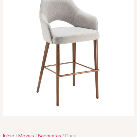
Início
/
Móveis
/
Banquetas
/ Duca