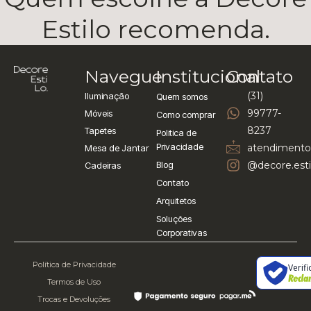
Estilo recomenda.
Navegue
Institucional
Contato
(31)
Iluminação
Quem somos
99777-
Móveis
Como comprar
8237
Tapetes
Politica de
Privacidade
atendimento
Mesa de Jantar
Blog
@decore.esti
Cadeiras
Contato
Arquitetos
Soluções
Corporativas
Política de Privacidade
Verif
Termos de Uso
Trocas e Devoluções