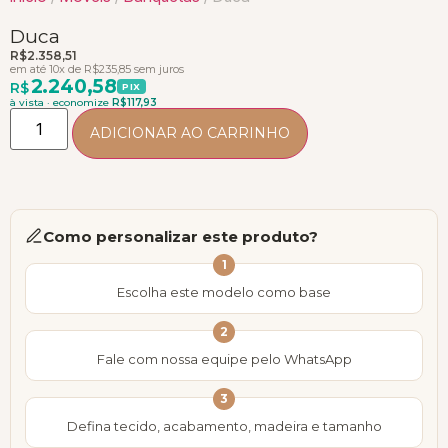
Duca
R$
2.358,51
em até 10x de
R$
235,85
sem juros
2.240,58
R$
PIX
à vista · economize
R$
117,93
ADICIONAR AO CARRINHO
Como personalizar este produto?
1
Escolha este modelo como base
2
Fale com nossa equipe pelo WhatsApp
3
Defina tecido, acabamento, madeira e tamanho