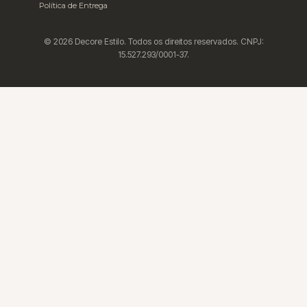
Política de Entrega
© 2026 Decore Estilo. Todos os direitos reservados. CNPJ:
15.527.293/0001-37.