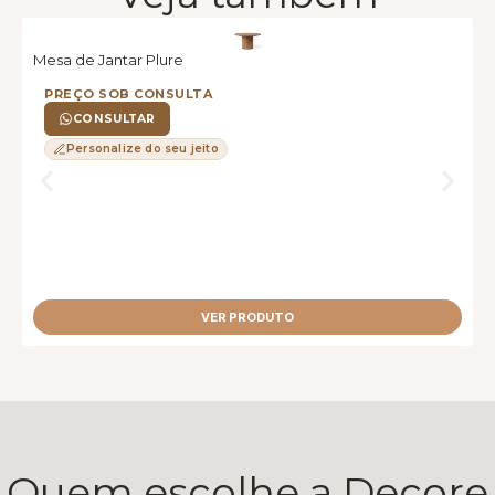
Mesa de Jantar Plure
M
PREÇO SOB CONSULTA
CONSULTAR
Personalize do seu jeito
VER PRODUTO
Quem escolhe a Decore