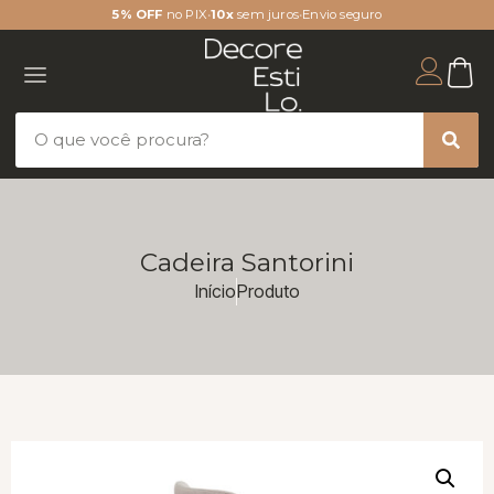
5% OFF
no PIX
•
10x
sem juros
•
Envio seguro
Cadeira Santorini
Início
Produto