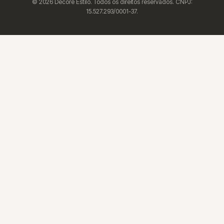
© 2026 Decore Estilo. Todos os direitos reservados. CNPJ:
15.527.293/0001-37.