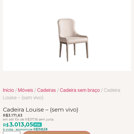
Início
/
Móveis
/
Cadeiras
/
Cadeira sem braço
/ Cadeira
Louise – (sem vivo)
Cadeira Louise – (sem vivo)
R$
3.171,63
em até 10x de
R$
317,16
sem juros
3.013,05
R$
PIX
à vista · economize
R$
158,58