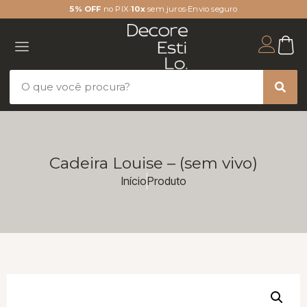
5% OFF
no PIX
•
10x
sem juros
•
Envio seguro
Cadeira Louise – (sem vivo)
Início
Produto