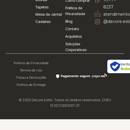
Como comprar
8237
Tapetes
Politica de
Privacidade
atendimento
Mesa de Jantar
Blog
@decore.esti
Cadeiras
Contato
Arquitetos
Soluções
Corporativas
Política de Privacidade
Verif
Termos de Uso
Trocas e Devoluções
Política de Entrega
© 2026 Decore Estilo. Todos os direitos reservados. CNPJ:
15.527.293/0001-37.