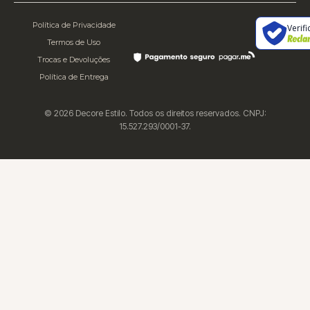
Política de Privacidade
Verif
Termos de Uso
Trocas e Devoluções
Política de Entrega
© 2026 Decore Estilo. Todos os direitos reservados. CNPJ:
15.527.293/0001-37.