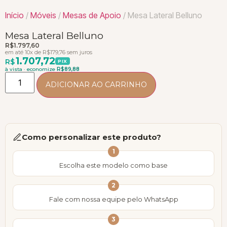
Início
/
Móveis
/
Mesas de Apoio
/ Mesa Lateral Belluno
Mesa Lateral Belluno
R$
1.797,60
em até 10x de
R$
179,76
sem juros
1.707,72
R$
PIX
à vista · economize
R$
89,88
ADICIONAR AO CARRINHO
Como personalizar este produto?
1
Escolha este modelo como base
2
Fale com nossa equipe pelo WhatsApp
3