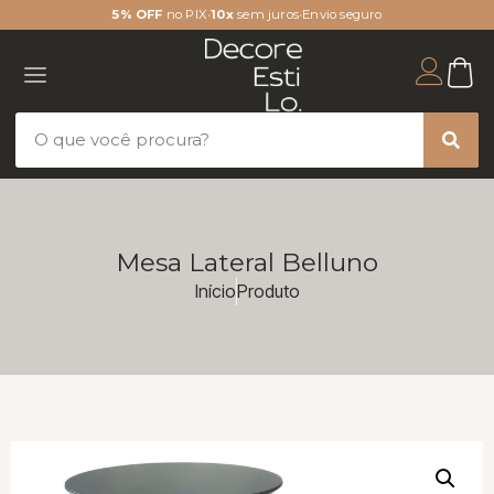
5% OFF
no PIX
•
10x
sem juros
•
Envio seguro
Mesa Lateral Belluno
Início
Produto