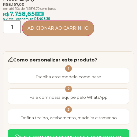
R$
8.167,00
em até 10x de
R$
816,70
sem juros
7.758,65
R$
PIX
à vista · economize
R$
408,35
ADICIONAR AO CARRINHO
Como personalizar este produto?
1
Escolha este modelo como base
2
Fale com nossa equipe pelo WhatsApp
3
Defina tecido, acabamento, madeira e tamanho
FALE COM UM ESPECIALISTA E PERSONALIZE