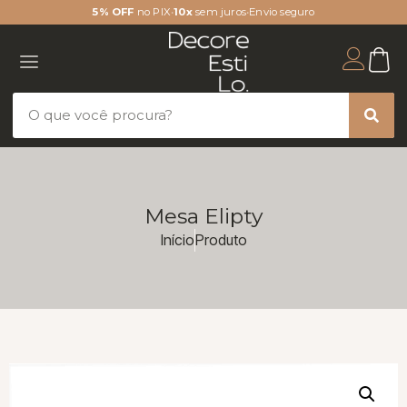
5% OFF
no PIX
•
10x
sem juros
•
Envio seguro
Mesa Elipty
Início
Produto