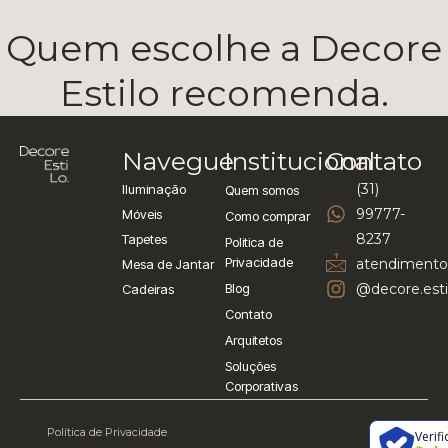
Quem escolhe a Decore
Estilo recomenda.
Navegue
Institucional
Contato
(31)
Iluminação
Quem somos
99777-
Móveis
Como comprar
8237
Tapetes
Politica de
Privacidade
atendimento
Mesa de Jantar
Blog
@decore.esti
Cadeiras
Contato
Arquitetos
Soluções
Corporativas
Política de Privacidade
Verif