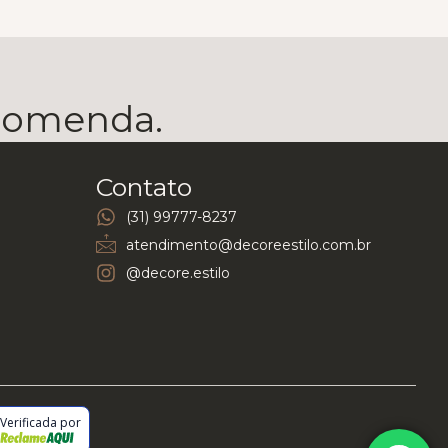
ecomenda.
Contato
(31) 99777-8237
atendimento@decoreestilo.com.br
@decore.estilo
Verificada por