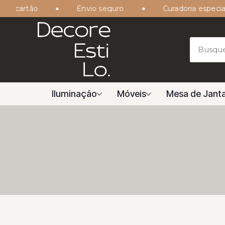
 cartão
Envio seguro
Curadoria especializ
Iluminação
Móveis
Mesa de Janta