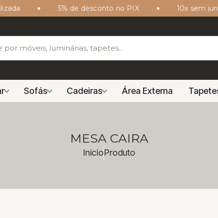
ada
5% de desconto no PIX
10x sem juros 
r
Sofás
Cadeiras
Área Externa
Tapete
MESA CAIRA
Início
Produto