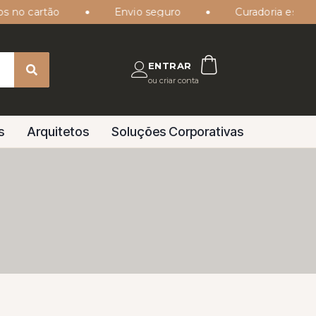
no cartão
Envio seguro
Curadoria especiali
ENTRAR
ou criar conta
s
Arquitetos
Soluções Corporativas