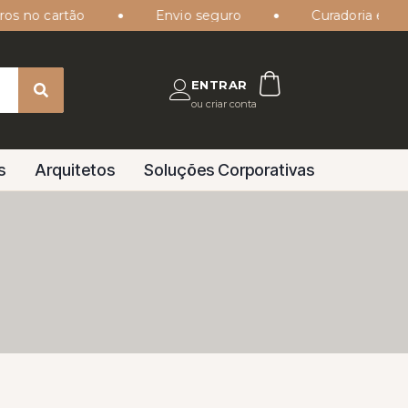
 no cartão
Envio seguro
Curadoria especial
ENTRAR
ou criar conta
s
Arquitetos
Soluções Corporativas