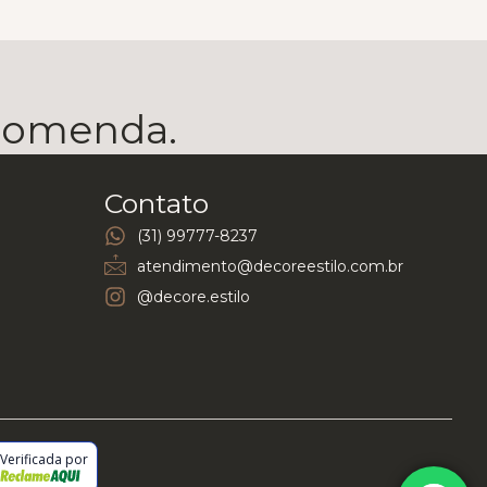
ecomenda.
Contato
(31) 99777-8237
atendimento@decoreestilo.com.br
@decore.estilo
Verificada por