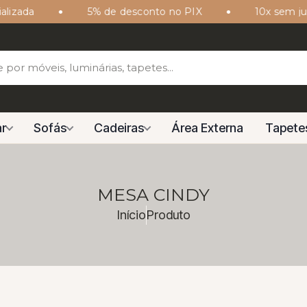
zada
5% de desconto no PIX
10x sem juros
r
Sofás
Cadeiras
Área Externa
Tapete
MESA CINDY
Início
Produto