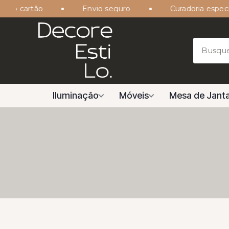
o cartão
Envio seguro
Curadoria especiali
Iluminação
Móveis
Mesa de Janta