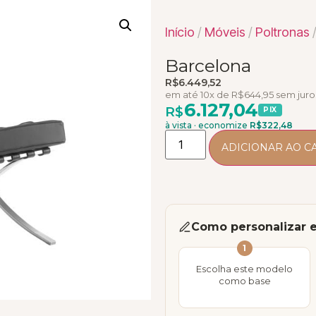
Início
/
Móveis
/
Poltronas
/
Barcelona
R$
6.449,52
em até 10x de
R$
644,95
sem juro
6.127,04
R$
PIX
à vista · economize
R$
322,48
ADICIONAR AO C
Como personalizar 
1
Escolha este modelo
como base