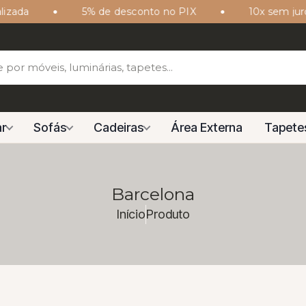
ada
5% de desconto no PIX
10x sem juros 
r
Sofás
Cadeiras
Área Externa
Tapete
Barcelona
Início
Produto