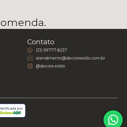
ecomenda.
Contato
(31) 99777-8237
atendimento@decoreestilo.com.br
@decore.estilo
Verificada por