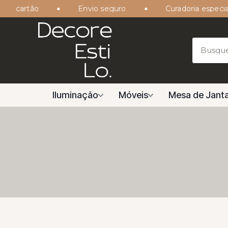
 cartão
Envio seguro
Curadoria especializ
Iluminação
Móveis
Mesa de Janta