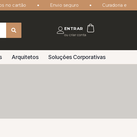
no cartão
Envio seguro
Curadoria especiali
ENTRAR
ou criar conta
s
Arquitetos
Soluções Corporativas