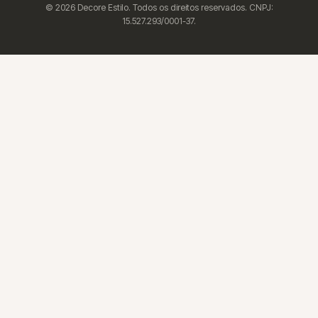
© 2026 Decore Estilo. Todos os direitos reservados. CNPJ:
15.527.293/0001-37.