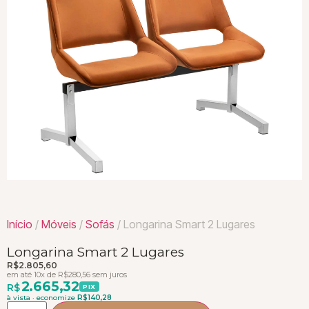
Início
/
Móveis
/
Sofás
/ Longarina Smart 2 Lugares
Longarina Smart 2 Lugares
R$
2.805,60
em até 10x de
R$
280,56
sem juros
2.665,32
R$
PIX
à vista · economize
R$
140,28