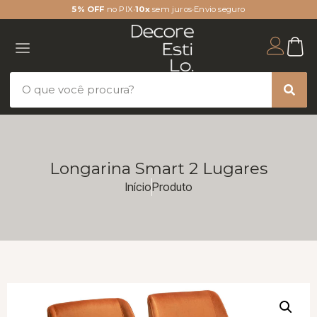
5% OFF
no PIX
•
10x
sem juros
•
Envio seguro
Longarina Smart 2 Lugares
Início
Produto