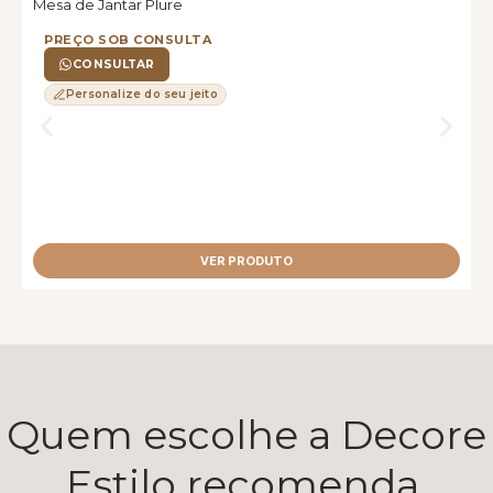
Mesa de Jantar Plure
M
PREÇO SOB CONSULTA
CONSULTAR
Personalize do seu jeito
VER PRODUTO
Quem escolhe a Decore
Estilo recomenda.