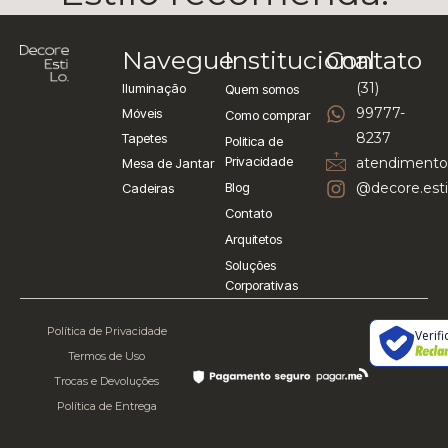
Navegue
Institucional
Contato
(31)
Iluminação
Quem somos
99777-
Móveis
Como comprar
8237
Tapetes
Politica de
Privacidade
atendimento
Mesa de Jantar
Blog
@decore.esti
Cadeiras
Contato
Arquitetos
Soluções
Corporativas
Política de Privacidade
Verif
Termos de Uso
Trocas e Devoluções
Política de Entrega