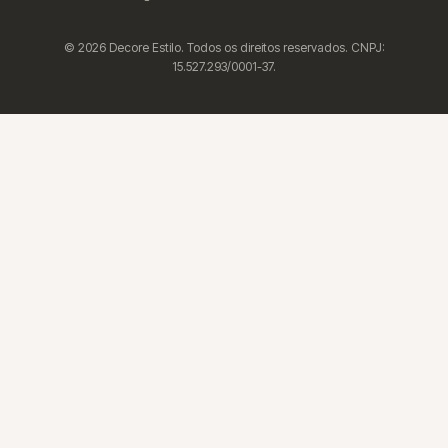
© 2026 Decore Estilo. Todos os direitos reservados. CNPJ:
15.527.293/0001-37.