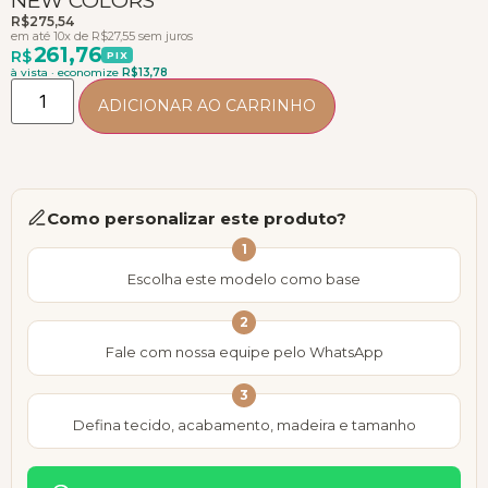
NEW COLORS
R$
275,54
em até 10x de
R$
27,55
sem juros
261,76
R$
PIX
à vista · economize
R$
13,78
ADICIONAR AO CARRINHO
Como personalizar este produto?
1
Escolha este modelo como base
2
Fale com nossa equipe pelo WhatsApp
3
Defina tecido, acabamento, madeira e tamanho