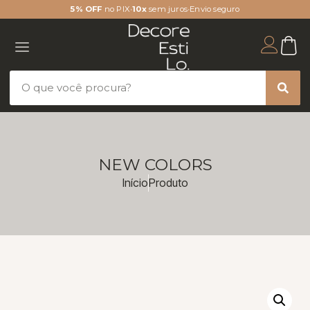
5% OFF
no PIX
•
10x
sem juros
•
Envio seguro
NEW COLORS
Início
Produto