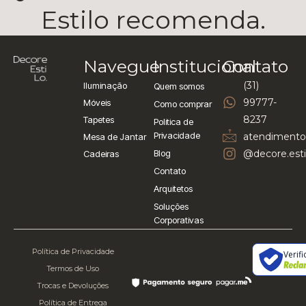
Estilo recomenda.
Navegue
Institucional
Contato
(31)
Iluminação
Quem somos
99777-
Móveis
Como comprar
8237
Tapetes
Politica de
Privacidade
atendimento
Mesa de Jantar
Blog
@decore.esti
Cadeiras
Contato
Arquitetos
Soluções
Corporativas
Política de Privacidade
Verif
Termos de Uso
Trocas e Devoluções
Política de Entrega