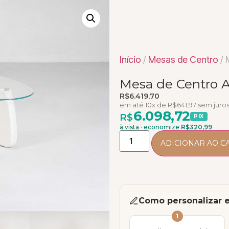
Início
/
Mesas de Centro
/ 
Mesa de Centro A
R$
6.419,70
em até 10x de
R$
641,97
sem juro
6.098,72
R$
PIX
à vista · economize
R$
320,99
ADICIONAR AO C
Como personalizar 
1