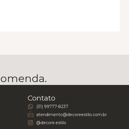
ecomenda.
Contato
(31) 99777-8237
atendimento@decoreestilo.com.br
@decore.estilo