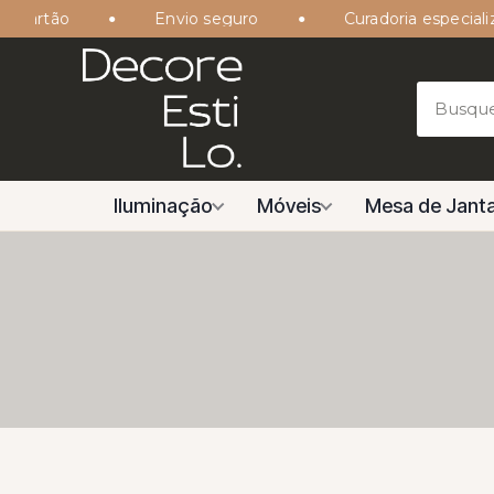
artão
Envio seguro
Curadoria especializada
Iluminação
Móveis
Mesa de Janta