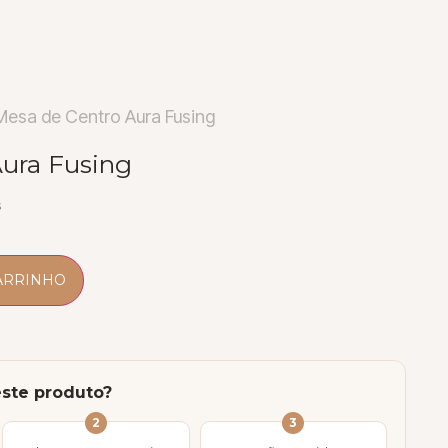
Mesa de Centro Aura Fusing
ura Fusing
s
ARRINHO
este produto?
2
3