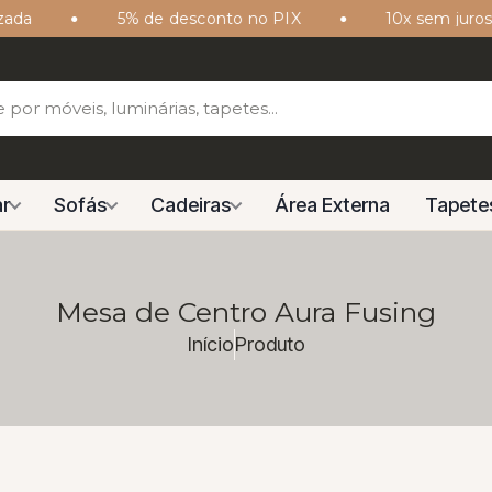
5% de desconto no PIX
10x sem juros no 
r
Sofás
Cadeiras
Área Externa
Tapete
Mesa de Centro Aura Fusing
Início
Produto