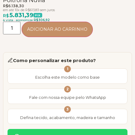
Poltrona Nuvia
R$
6.138,30
em até 10x de
R$
613,83
sem juros
5.831,39
R$
PIX
à vista · economize
R$
306,92
ADICIONAR AO CARRINHO
Como personalizar este produto?
1
Escolha este modelo como base
2
Fale com nossa equipe pelo WhatsApp
3
Defina tecido, acabamento, madeira e tamanho