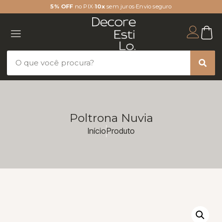
5% OFF
no PIX
•
10x
sem juros
•
Envio seguro
Poltrona Nuvia
Início
Produto