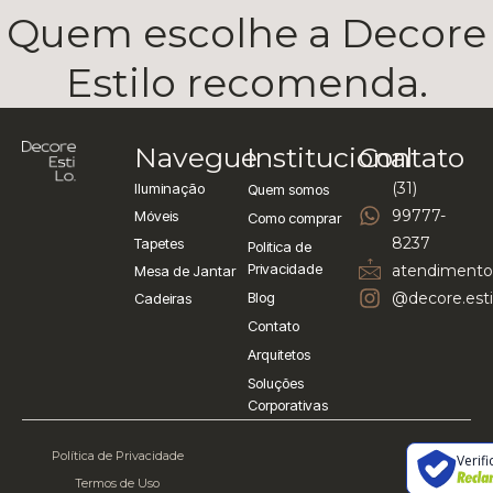
Quem escolhe a Decore
Estilo recomenda.
Navegue
Institucional
Contato
(31)
Iluminação
Quem somos
99777-
Móveis
Como comprar
8237
Tapetes
Politica de
Privacidade
atendimento
Mesa de Jantar
Blog
@decore.esti
Cadeiras
Contato
Arquitetos
Soluções
Corporativas
Política de Privacidade
Verif
Termos de Uso