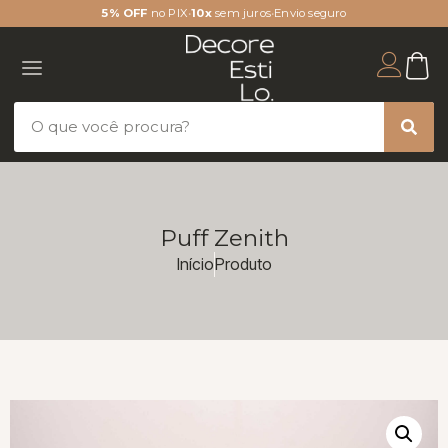
5% OFF
no PIX
•
10x
sem juros
•
Envio seguro
Puff Zenith
Início
Produto