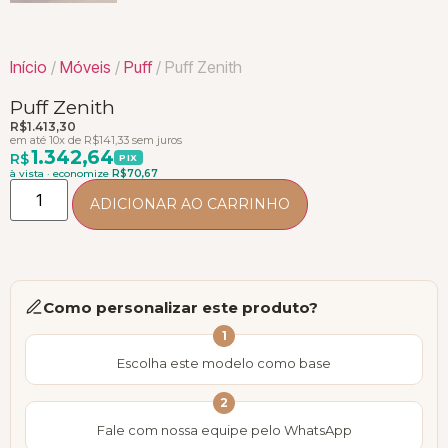
Início
/
Móveis
/
Puff
/ Puff Zenith
Puff Zenith
R$
1.413,30
em até 10x de
R$
141,33
sem juros
1.342,64
R$
PIX
à vista · economize
R$
70,67
ADICIONAR AO CARRINHO
Como personalizar este produto?
1
Escolha este modelo como base
2
Fale com nossa equipe pelo WhatsApp